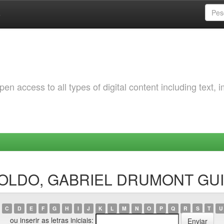
a
 access to all types of digital content including text, 
BERTOLDO, GABRIEL DRUMONT G
C
D
E
F
G
H
I
J
K
L
M
N
O
P
Q
R
S
T
U
ou inserir as letras iniciais: