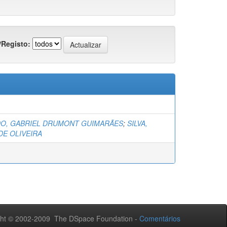
/Registo:
O, GABRIEL DRUMONT GUIMARÃES
;
SILVA,
DE OLIVEIRA
ht © 2002-2009 The DSpace Foundation -
Comentários