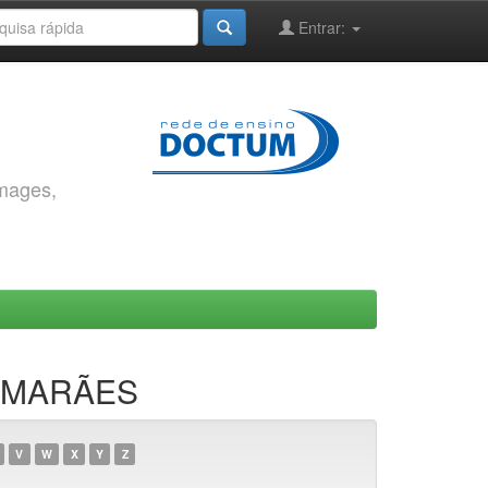
Entrar:
images,
UIMARÃES
V
W
X
Y
Z