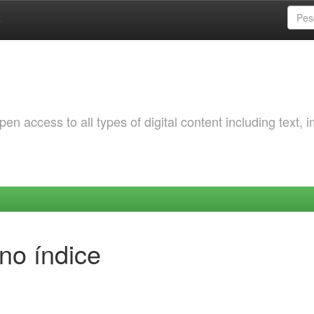
a
 access to all types of digital content including text, 
no índice