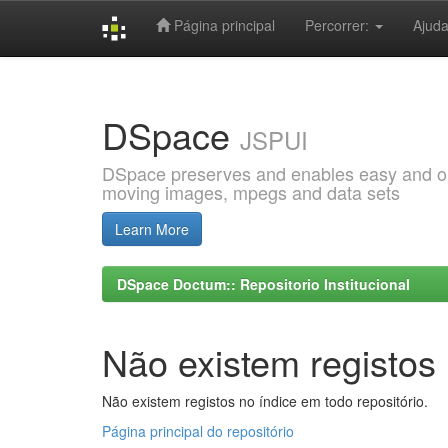
Página principal
Percorrer:
Ajud
Skip
navigation
DSpace
JSPUI
DSpace preserves and enables easy and open
moving images, mpegs and data sets
Learn More
DSpace Doctum:: Repositorio Institucional
Não existem registos 
Não existem registos no índice em todo repositório.
Página principal do repositório