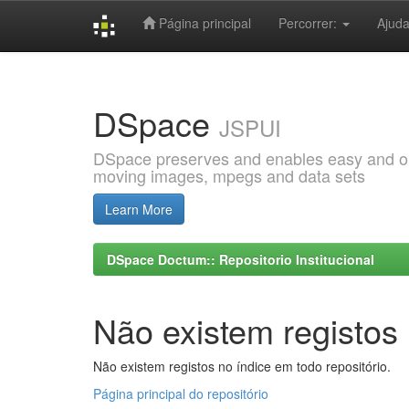
Página principal
Percorrer:
Ajud
Skip
navigation
DSpace
JSPUI
DSpace preserves and enables easy and open
moving images, mpegs and data sets
Learn More
DSpace Doctum:: Repositorio Institucional
Não existem registos 
Não existem registos no índice em todo repositório.
Página principal do repositório