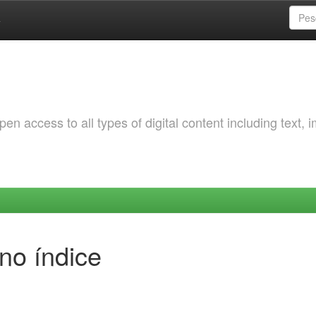
a
 access to all types of digital content including text, 
no índice