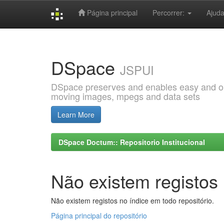
Página principal
Percorrer:
Ajud
Skip
navigation
DSpace
JSPUI
DSpace preserves and enables easy and open
moving images, mpegs and data sets
Learn More
DSpace Doctum:: Repositorio Institucional
Não existem registos 
Não existem registos no índice em todo repositório.
Página principal do repositório