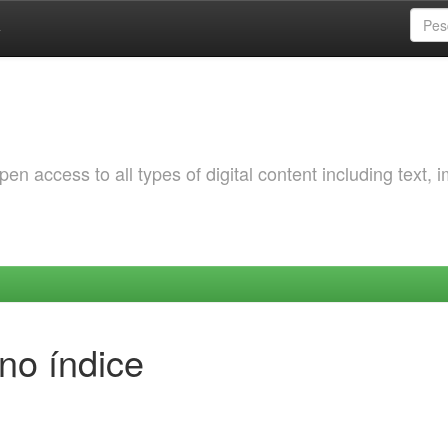
a
 access to all types of digital content including text, 
no índice