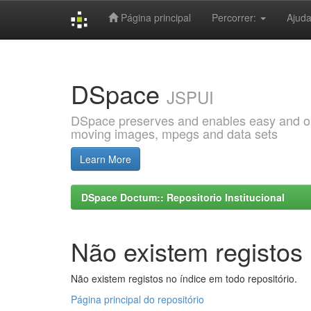
Página principal
Percorrer:
Ajud
Skip
navigation
DSpace
JSPUI
DSpace preserves and enables easy and open
moving images, mpegs and data sets
Learn More
DSpace Doctum:: Repositorio Institucional
Não existem registos 
Não existem registos no índice em todo repositório.
Página principal do repositório