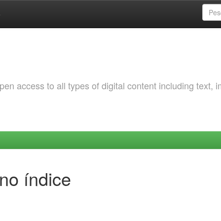
a
 access to all types of digital content including text, 
no índice