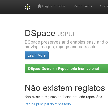
Página principal
Percorrer:
Ajud
Skip
navigation
DSpace
JSPUI
DSpace preserves and enables easy and open
moving images, mpegs and data sets
Learn More
DSpace Doctum:: Repositorio Institucional
Não existem registos 
Não existem registos no índice em todo repositório.
Página principal do repositório