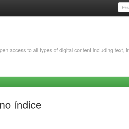
a
 access to all types of digital content including text, 
no índice