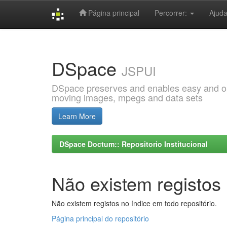
Página principal
Percorrer:
Ajud
Skip
navigation
DSpace
JSPUI
DSpace preserves and enables easy and open
moving images, mpegs and data sets
Learn More
DSpace Doctum:: Repositorio Institucional
Não existem registos 
Não existem registos no índice em todo repositório.
Página principal do repositório