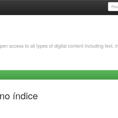
a
 access to all types of digital content including text, 
no índice