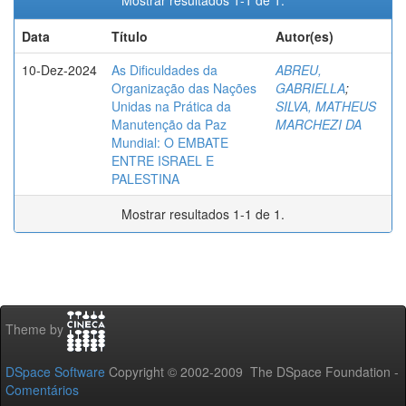
Mostrar resultados 1-1 de 1.
Data
Título
Autor(es)
10-Dez-2024
As Dificuldades da
ABREU,
Organização das Nações
GABRIELLA
;
Unidas na Prática da
SILVA, MATHEUS
Manutenção da Paz
MARCHEZI DA
Mundial: O EMBATE
ENTRE ISRAEL E
PALESTINA
Mostrar resultados 1-1 de 1.
Theme by
DSpace Software
Copyright © 2002-2009 The DSpace Foundation -
Comentários