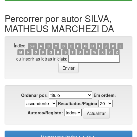
Percorrer por autor SILVA,
MATHEUS MARCHEZI DA
Índice:
0-9
A
B
C
D
E
F
G
H
I
J
K
L
M
N
O
P
Q
R
S
T
U
V
W
X
Y
Z
ou inserir as letras iniciais:
Ordenar por:
Em ordem:
Resultados/Página
Autores/Registo: