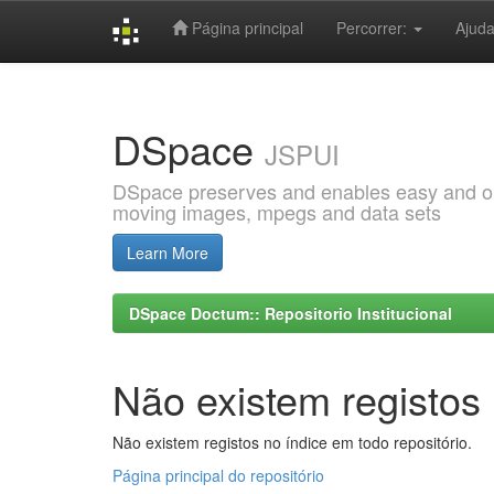
Página principal
Percorrer:
Ajud
Skip
navigation
DSpace
JSPUI
DSpace preserves and enables easy and open
moving images, mpegs and data sets
Learn More
DSpace Doctum:: Repositorio Institucional
Não existem registos 
Não existem registos no índice em todo repositório.
Página principal do repositório