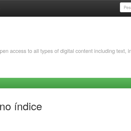
a
 access to all types of digital content including text, 
no índice