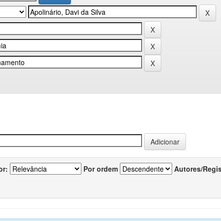
or:
Por ordem
Autores/Regi