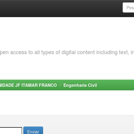
a
 access to all types of digital content including text, 
NIDADE JF ITAMAR FRANCO
Engenharia Civil