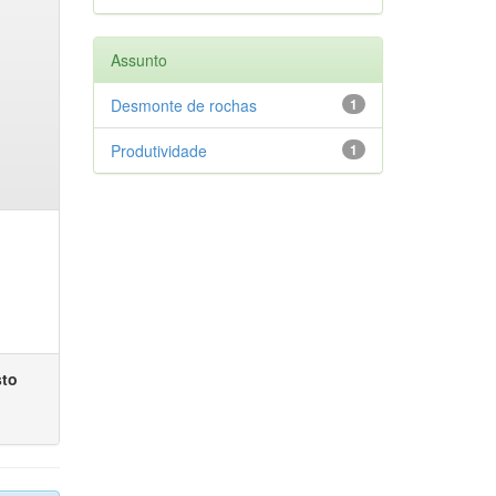
Assunto
Desmonte de rochas
1
Produtividade
1
sto