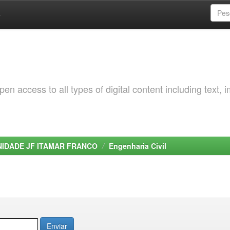
a
 access to all types of digital content including text, 
NIDADE JF ITAMAR FRANCO
Engenharia Civil