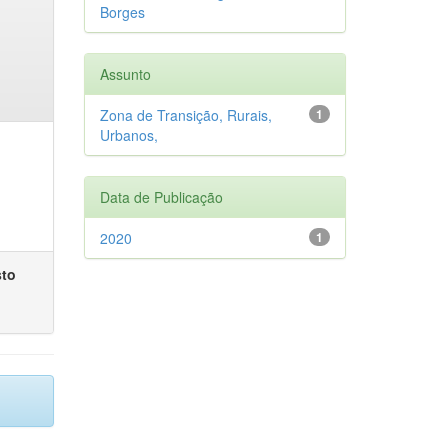
Borges
Assunto
Zona de Transição, Rurais,
1
Urbanos,
Data de Publicação
2020
1
sto