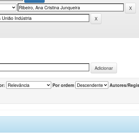
or:
Por ordem
Autores/Regi