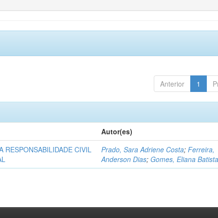
Anterior
1
P
Autor(es)
A RESPONSABILIDADE CIVIL
Prado, Sara Adriene Costa
;
Ferreira,
AL
Anderson Dias
;
Gomes, Eliana Batist