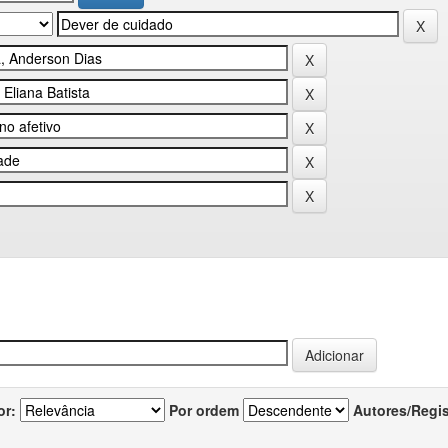
or:
Por ordem
Autores/Regi