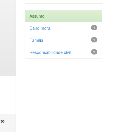
Assunto
Dano moral
1
Família
1
Responsabilidade civil
1
sto