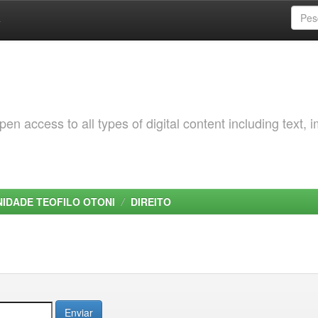
a
 access to all types of digital content including text, 
NIDADE TEOFILO OTONI
DIREITO