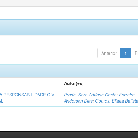
Anterior
1
P
Autor(es)
A RESPONSABILIDADE CIVIL
Prado, Sara Adriene Costa
;
Ferreira,
AL
Anderson Dias
;
Gomes, Eliana Batist