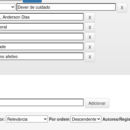
or:
Por ordem
Autores/Regi