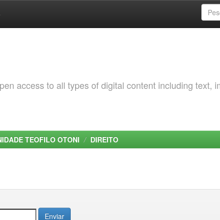
a
 access to all types of digital content including text, 
NIDADE TEOFILO OTONI
DIREITO