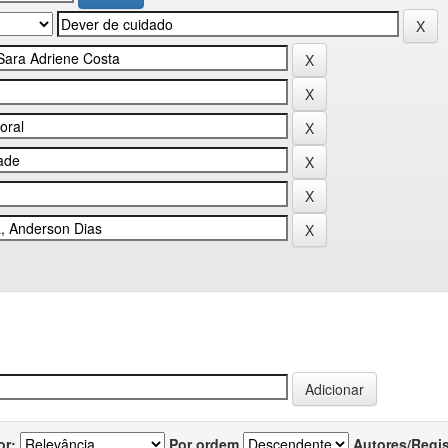
or:
Por ordem
Autores/Regi