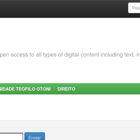
a
 access to all types of digital content including text, 
NIDADE TEOFILO OTONI
DIREITO