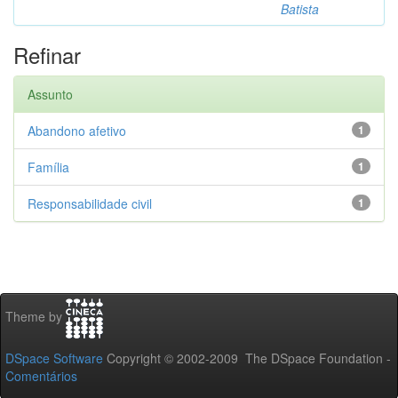
Batista
Refinar
Assunto
Abandono afetivo
1
Família
1
Responsabilidade civil
1
Theme by
DSpace Software
Copyright © 2002-2009 The DSpace Foundation -
Comentários