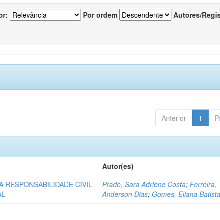
or:
Por ordem
Autores/Regi
Anterior
1
P
Autor(es)
A RESPONSABILIDADE CIVIL
Prado, Sara Adriene Costa
;
Ferreira,
AL
Anderson Dias
;
Gomes, Eliana Batist