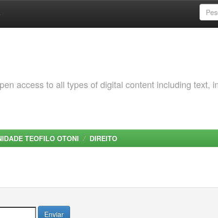
a
 access to all types of digital content including text, 
NIDADE TEOFILO OTONI
DIREITO