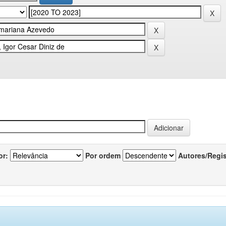
or:
Por ordem
Autores/Regi