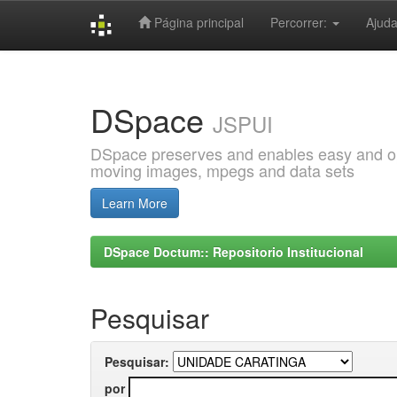
Página principal
Percorrer:
Ajud
Skip
navigation
DSpace
JSPUI
DSpace preserves and enables easy and open
moving images, mpegs and data sets
Learn More
DSpace Doctum:: Repositorio Institucional
Pesquisar
Pesquisar:
por