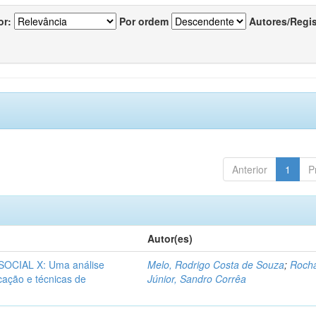
or:
Por ordem
Autores/Regi
Anterior
1
P
Autor(es)
CIAL X: Uma análise
Melo, Rodrigo Costa de Souza
;
Roch
icação e técnicas de
Júnior, Sandro Corrêa