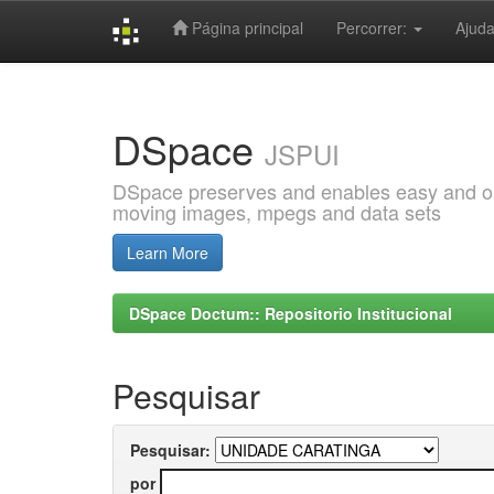
Página principal
Percorrer:
Ajud
Skip
navigation
DSpace
JSPUI
DSpace preserves and enables easy and open
moving images, mpegs and data sets
Learn More
DSpace Doctum:: Repositorio Institucional
Pesquisar
Pesquisar:
por