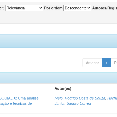
or:
Por ordem
Autores/Regi
Anterior
1
P
Autor(es)
CIAL X: Uma análise
Melo, Rodrigo Costa de Souza
;
Roch
icação e técnicas de
Júnior, Sandro Corrêa