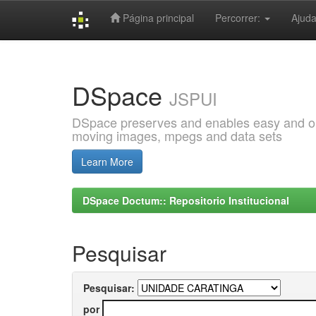
Página principal
Percorrer:
Ajud
Skip
navigation
DSpace
JSPUI
DSpace preserves and enables easy and open
moving images, mpegs and data sets
Learn More
DSpace Doctum:: Repositorio Institucional
Pesquisar
Pesquisar:
por