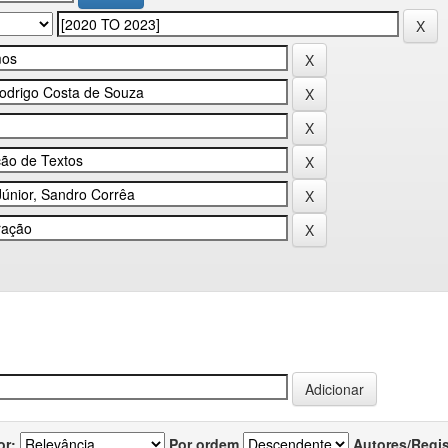
or:
Por ordem
Autores/Regi