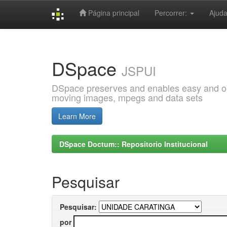
Página principal
Percorrer:
Ajud
Skip
navigation
DSpace
JSPUI
DSpace preserves and enables easy and open
moving images, mpegs and data sets
Learn More
DSpace Doctum:: Repositorio Institucional
Pesquisar
Pesquisar:
por