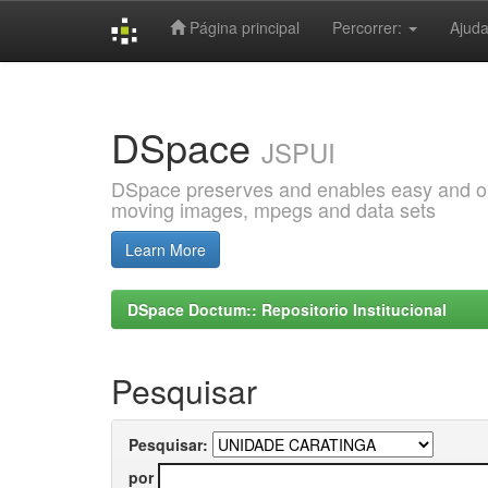
Página principal
Percorrer:
Ajud
Skip
navigation
DSpace
JSPUI
DSpace preserves and enables easy and open
moving images, mpegs and data sets
Learn More
DSpace Doctum:: Repositorio Institucional
Pesquisar
Pesquisar:
por