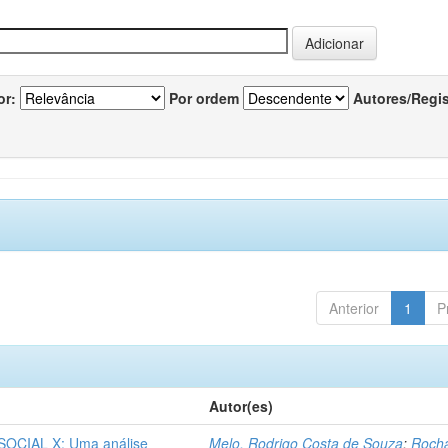
or:
Por ordem
Autores/Regi
Anterior
1
P
Autor(es)
CIAL X: Uma análise
Melo, Rodrigo Costa de Souza
;
Roch