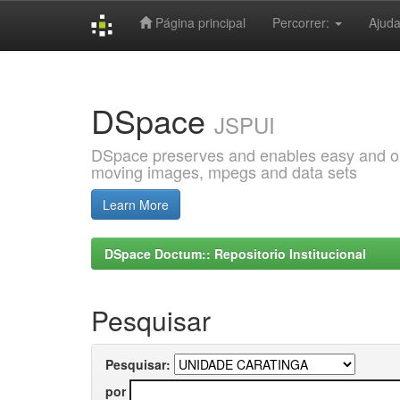
Página principal
Percorrer:
Ajud
Skip
navigation
DSpace
JSPUI
DSpace preserves and enables easy and open
moving images, mpegs and data sets
Learn More
DSpace Doctum:: Repositorio Institucional
Pesquisar
Pesquisar:
por