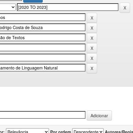
or:
Por ordem
Autores/Regi