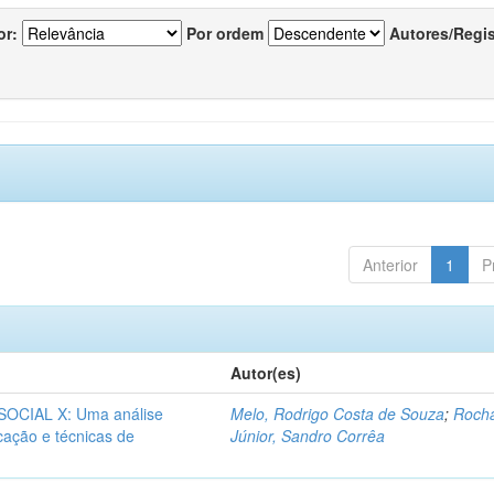
or:
Por ordem
Autores/Regi
Anterior
1
P
Autor(es)
CIAL X: Uma análise
Melo, Rodrigo Costa de Souza
;
Roch
icação e técnicas de
Júnior, Sandro Corrêa