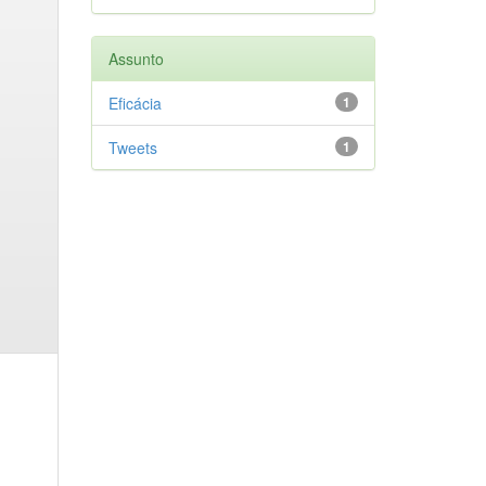
Assunto
Eficácia
1
Tweets
1