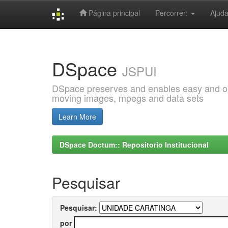
Página principal
Percorrer:
Ajud
Skip
navigation
DSpace
JSPUI
DSpace preserves and enables easy and open
moving images, mpegs and data sets
Learn More
DSpace Doctum:: Repositorio Institucional
Pesquisar
Pesquisar:
por