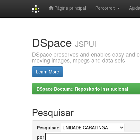
Página principal
Percorrer:
Ajud
Skip
navigation
DSpace
JSPUI
DSpace preserves and enables easy and open
moving images, mpegs and data sets
Learn More
DSpace Doctum:: Repositorio Institucional
Pesquisar
Pesquisar:
por