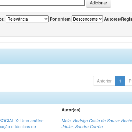
or:
Por ordem
Autores/Regi
Anterior
1
P
Autor(es)
CIAL X: Uma análise
Melo, Rodrigo Costa de Souza
;
Roch
icação e técnicas de
Júnior, Sandro Corrêa