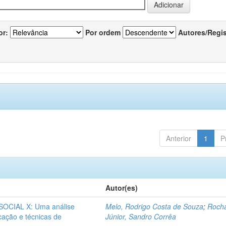
or:
Por ordem
Autores/Regi
Anterior
1
P
Autor(es)
CIAL X: Uma análise
Melo, Rodrigo Costa de Souza
;
Roch
icação e técnicas de
Júnior, Sandro Corrêa