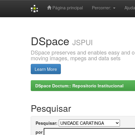
Página principal
Percorrer:
Ajud
Skip
navigation
DSpace
JSPUI
DSpace preserves and enables easy and open
moving images, mpegs and data sets
Learn More
DSpace Doctum:: Repositorio Institucional
Pesquisar
Pesquisar:
por