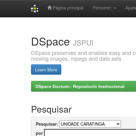
Página principal
Percorrer:
Ajud
Skip
navigation
DSpace
JSPUI
DSpace preserves and enables easy and open
moving images, mpegs and data sets
Learn More
DSpace Doctum:: Repositorio Institucional
Pesquisar
Pesquisar:
por