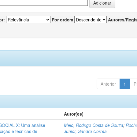
or:
Por ordem
Autores/Regi
Anterior
1
P
Autor(es)
CIAL X: Uma análise
Melo, Rodrigo Costa de Souza
;
Roch
icação e técnicas de
Júnior, Sandro Corrêa