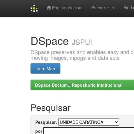
Página principal
Percorrer:
Ajud
Skip
navigation
DSpace
JSPUI
DSpace preserves and enables easy and open
moving images, mpegs and data sets
Learn More
DSpace Doctum:: Repositorio Institucional
Pesquisar
Pesquisar:
por