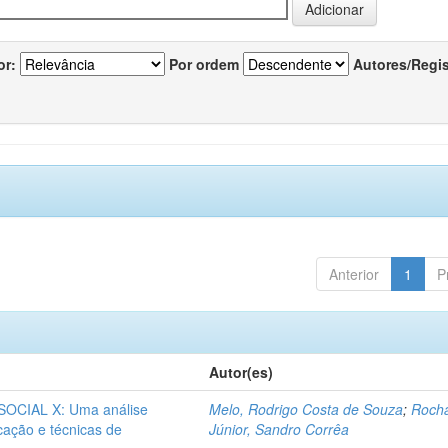
or:
Por ordem
Autores/Regi
Anterior
1
P
Autor(es)
CIAL X: Uma análise
Melo, Rodrigo Costa de Souza
;
Roch
icação e técnicas de
Júnior, Sandro Corrêa