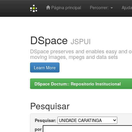
Página principal
Percorrer:
Ajud
Skip
navigation
DSpace
JSPUI
DSpace preserves and enables easy and open
moving images, mpegs and data sets
Learn More
DSpace Doctum:: Repositorio Institucional
Pesquisar
Pesquisar:
por