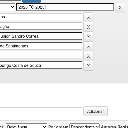
or:
Por ordem
Autores/Regi