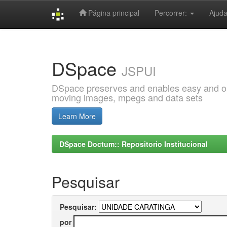
Página principal
Percorrer:
Ajud
Skip
navigation
DSpace
JSPUI
DSpace preserves and enables easy and open
moving images, mpegs and data sets
Learn More
DSpace Doctum:: Repositorio Institucional
Pesquisar
Pesquisar:
por