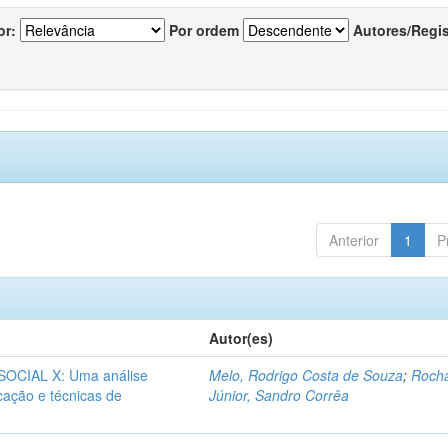
or:
Por ordem
Autores/Regi
Anterior
1
P
Autor(es)
CIAL X: Uma análise
Melo, Rodrigo Costa de Souza
;
Roch
icação e técnicas de
Júnior, Sandro Corrêa