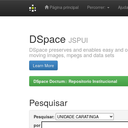
Página principal
Percorrer:
Ajud
Skip
navigation
DSpace
JSPUI
DSpace preserves and enables easy and open
moving images, mpegs and data sets
Learn More
DSpace Doctum:: Repositorio Institucional
Pesquisar
Pesquisar:
por