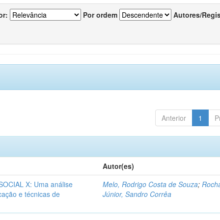
or:
Por ordem
Autores/Regi
Anterior
1
P
Autor(es)
CIAL X: Uma análise
Melo, Rodrigo Costa de Souza
;
Roch
icação e técnicas de
Júnior, Sandro Corrêa