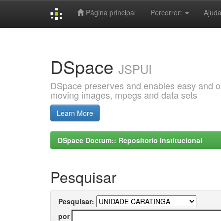
Página principal
Percorrer:
Ajud
Skip
navigation
DSpace
JSPUI
DSpace preserves and enables easy and open
moving images, mpegs and data sets
Learn More
DSpace Doctum:: Repositorio Institucional
Pesquisar
Pesquisar:
por