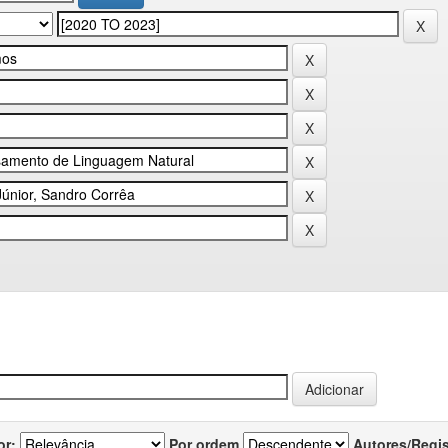
or:
Por ordem
Autores/Regi