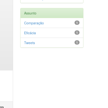
Assunto
Comparação
1
Eficácia
1
Tweets
1
sto