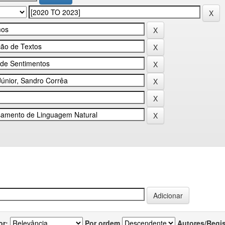
or:
Por ordem
Autores/Regi