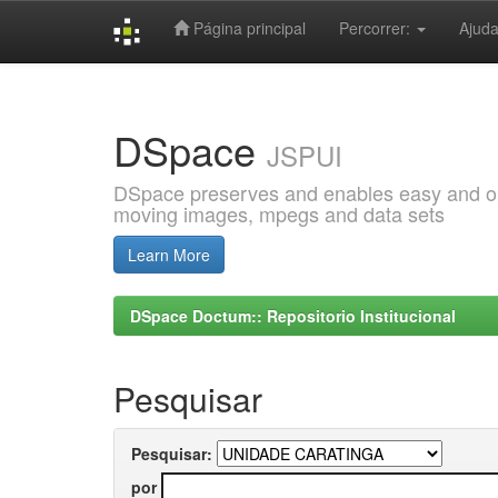
Página principal
Percorrer:
Ajud
Skip
navigation
DSpace
JSPUI
DSpace preserves and enables easy and open
moving images, mpegs and data sets
Learn More
DSpace Doctum:: Repositorio Institucional
Pesquisar
Pesquisar:
por