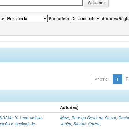
or:
Por ordem
Autores/Regi
Anterior
1
P
Autor(es)
CIAL X: Uma análise
Melo, Rodrigo Costa de Souza
;
Roch
icação e técnicas de
Júnior, Sandro Corrêa