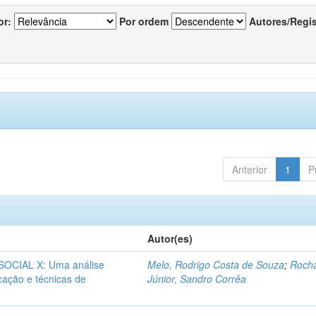
or:
Por ordem
Autores/Regi
Anterior
1
P
Autor(es)
CIAL X: Uma análise
Melo, Rodrigo Costa de Souza
;
Roch
icação e técnicas de
Júnior, Sandro Corrêa