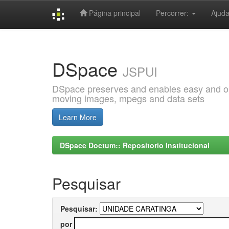
Página principal
Percorrer:
Ajud
Skip
navigation
DSpace
JSPUI
DSpace preserves and enables easy and open
moving images, mpegs and data sets
Learn More
DSpace Doctum:: Repositorio Institucional
Pesquisar
Pesquisar:
por