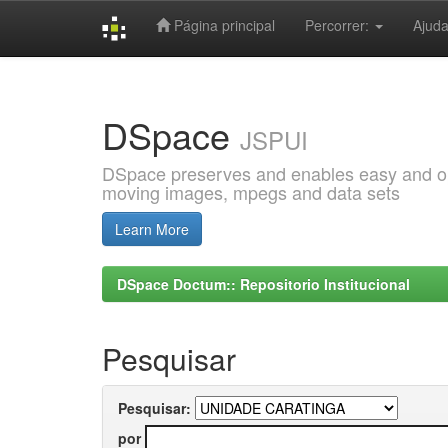
Página principal
Percorrer:
Ajud
Skip
navigation
DSpace
JSPUI
DSpace preserves and enables easy and open
moving images, mpegs and data sets
Learn More
DSpace Doctum:: Repositorio Institucional
Pesquisar
Pesquisar:
por