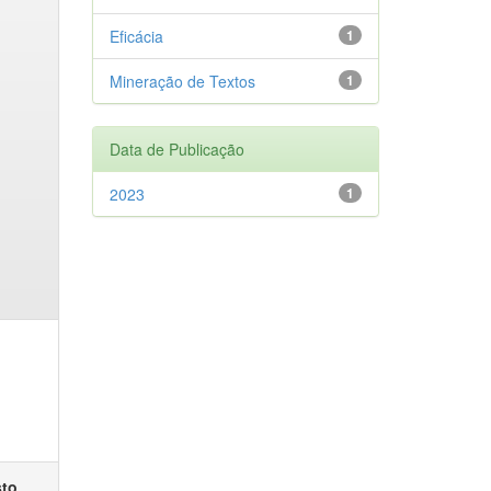
Eficácia
1
Mineração de Textos
1
Data de Publicação
2023
1
sto