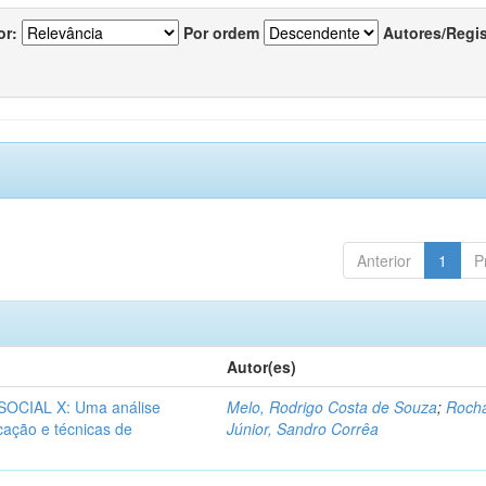
or:
Por ordem
Autores/Regi
Anterior
1
P
Autor(es)
CIAL X: Uma análise
Melo, Rodrigo Costa de Souza
;
Roch
icação e técnicas de
Júnior, Sandro Corrêa