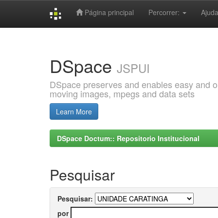
Página principal
Percorrer:
Ajud
Skip
navigation
DSpace
JSPUI
DSpace preserves and enables easy and open
moving images, mpegs and data sets
Learn More
DSpace Doctum:: Repositorio Institucional
Pesquisar
Pesquisar:
por