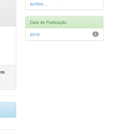
surdos,...
Data de Publicação
2019
1
sto