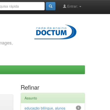
Entrar:
images,
Refinar
Assunto
educação bilíngue, alunos
1