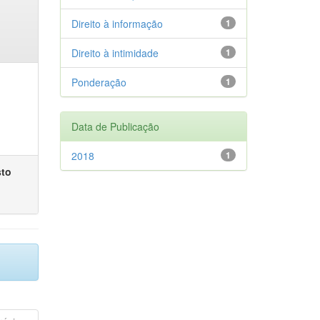
Direito à informação
1
Direito à intimidade
1
Ponderação
1
Data de Publicação
2018
1
sto