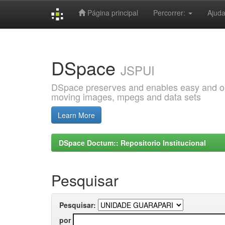
Página principal
Percorrer:
Ajud
Skip
navigation
DSpace
JSPUI
DSpace preserves and enables easy and open
moving images, mpegs and data sets
Learn More
DSpace Doctum:: Repositorio Institucional
Pesquisar
Pesquisar:
por