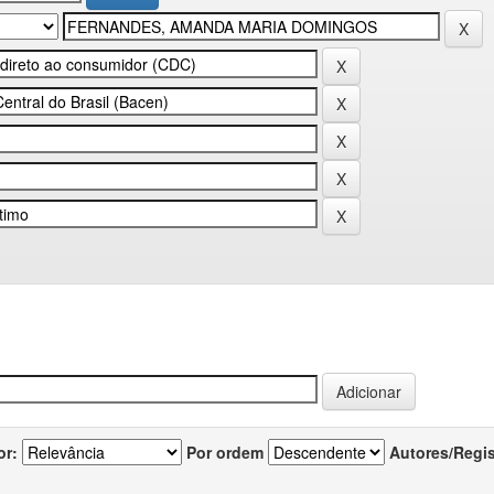
or:
Por ordem
Autores/Regi