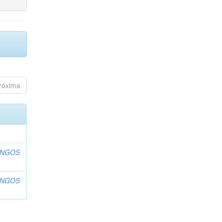
róxima
INGOS
INGOS