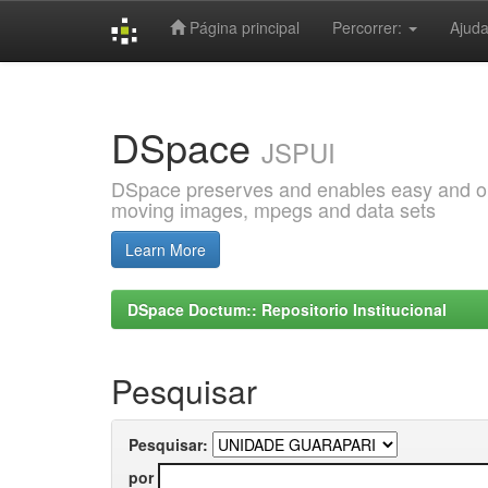
Página principal
Percorrer:
Ajud
Skip
navigation
DSpace
JSPUI
DSpace preserves and enables easy and open
moving images, mpegs and data sets
Learn More
DSpace Doctum:: Repositorio Institucional
Pesquisar
Pesquisar:
por