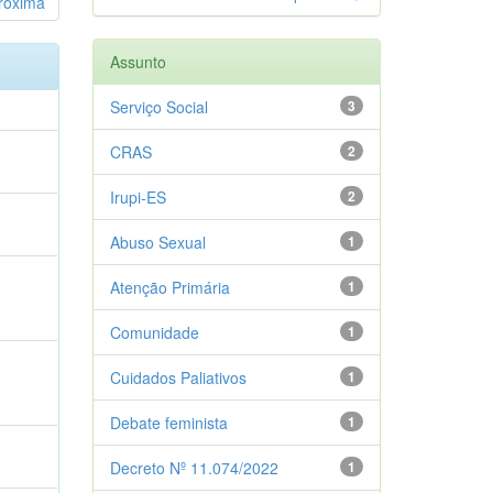
róxima
Assunto
Serviço Social
3
CRAS
2
Irupi-ES
2
Abuso Sexual
1
Atenção Primária
1
Comunidade
1
Cuidados Paliativos
1
Debate feminista
1
Decreto Nº 11.074/2022
1