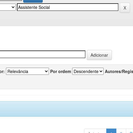
or:
Por ordem
Autores/Regi