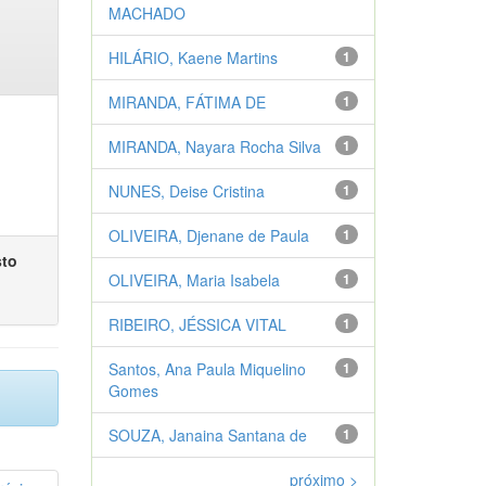
MACHADO
HILÁRIO, Kaene Martins
1
MIRANDA, FÁTIMA DE
1
MIRANDA, Nayara Rocha Silva
1
NUNES, Deise Cristina
1
OLIVEIRA, Djenane de Paula
1
sto
OLIVEIRA, Maria Isabela
1
RIBEIRO, JÉSSICA VITAL
1
Santos, Ana Paula Miquelino
1
Gomes
SOUZA, Janaina Santana de
1
próximo >