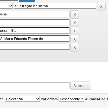
or:
Por ordem
Autores/Regi