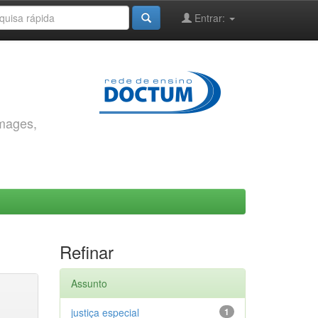
Entrar:
images,
Refinar
Assunto
justiça especial
1