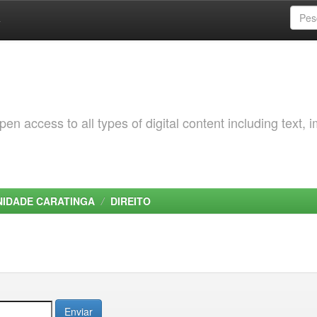
a
 access to all types of digital content including text, 
NIDADE CARATINGA
DIREITO