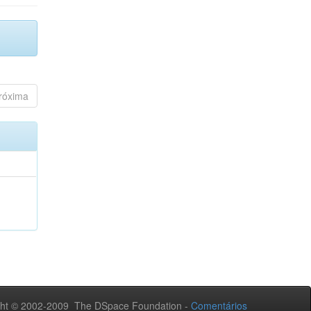
róxima
ht © 2002-2009 The DSpace Foundation -
Comentários