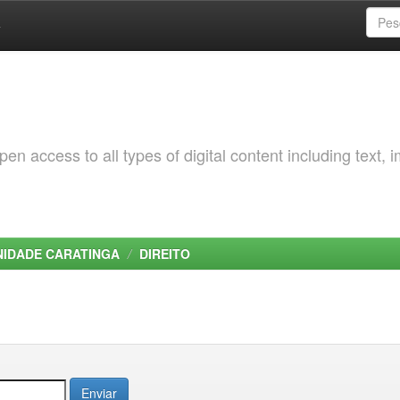
a
 access to all types of digital content including text, 
NIDADE CARATINGA
DIREITO