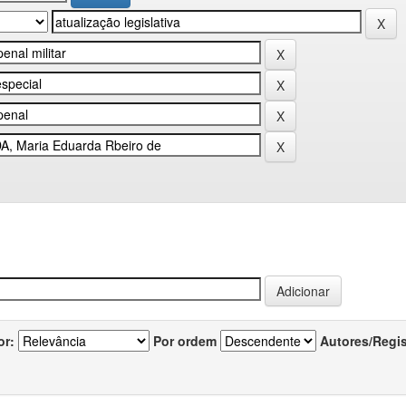
or:
Por ordem
Autores/Regi