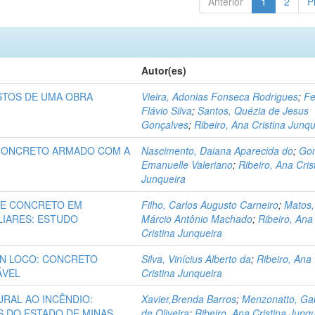
Anterior
1
2
P
Autor(es)
STOS DE UMA OBRA
Vieira, Adonias Fonseca Rodrigues
;
Fe
Flávio Silva
;
Santos, Quézia de Jesus
Gonçalves
;
Ribeiro, Ana Cristina Junqu
 CONCRETO ARMADO COM A
Nascimento, Daiana Aparecida do
;
Go
Emanuelle Valeriano
;
Ribeiro, Ana Cris
Junqueira
DE CONCRETO EM
Filho, Carlos Augusto Carneiro
;
Matos,
LIARES: ESTUDO
Márcio Antônio Machado
;
Ribeiro, Ana
Cristina Junqueira
IN LOCO: CONCRETO
Silva, Vinícius Alberto da
;
Ribeiro, Ana
ÁVEL
Cristina Junqueira
URAL AO INCÊNDIO:
Xavier,Brenda Barros
;
Menzonatto, Gab
 DO ESTADO DE MINAS
de Oliveira
;
Ribeiro, Ana Cristina Junq