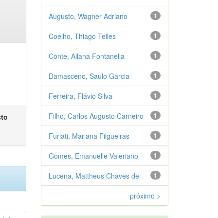
Augusto, Wagner Adriano
1
Coelho, Thiago Telles
1
Conte, Allana Fontanella
1
Damasceno, Saulo Garcia
1
Ferreira, Flávio Silva
1
Filho, Carlos Augusto Carneiro
1
sto
Furiati, Mariana Filgueiras
1
Gomes, Emanuelle Valeriano
1
Lucena, Mattheus Chaves de
1
próximo >