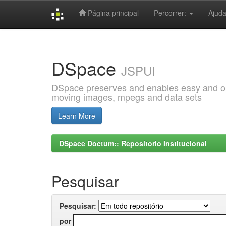
Página principal
Percorrer:
Ajud
Skip
navigation
DSpace
JSPUI
DSpace preserves and enables easy and open
moving images, mpegs and data sets
Learn More
DSpace Doctum:: Repositorio Institucional
Pesquisar
Pesquisar:
por