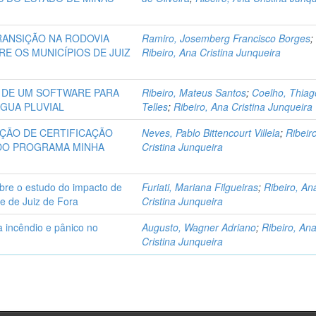
ANSIÇÃO NA RODOVIA
Ramiro, Josemberg Francisco Borges
;
E OS MUNICÍPIOS DE JUIZ
Ribeiro, Ana Cristina Junqueira
 DE UM SOFTWARE PARA
Ribeiro, Mateus Santos
;
Coelho, Thiag
GUA PLUVIAL
Telles
;
Ribeiro, Ana Cristina Junqueira
AÇÃO DE CERTIFICAÇÃO
Neves, Pablo Bittencourt Villela
;
Ribeir
DO PROGRAMA MINHA
Cristina Junqueira
obre o estudo do impacto de
Furiati, Mariana Filgueiras
;
Ribeiro, An
e de Juiz de Fora
Cristina Junqueira
 incêndio e pânico no
Augusto, Wagner Adriano
;
Ribeiro, An
Cristina Junqueira