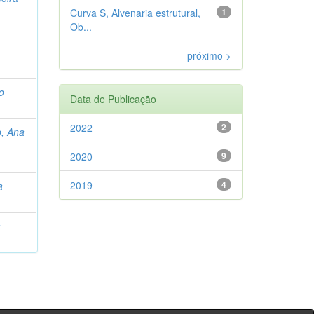
Curva S, Alvenaria estrutural,
1
Ob...
próximo >
o
Data de Publicação
2022
2
o, Ana
2020
9
2019
4
a
a