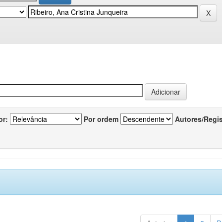
or:
Por ordem
Autores/Regi