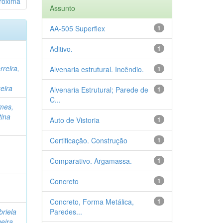
róxima
Assunto
AA-505 Superflex
1
Aditivo.
1
rreira,
Alvenaria estrutural. Incêndio.
1
eira
Alvenaria Estrutural; Parede de
1
C...
mes,
tina
Auto de Vistoria
1
Certificação. Construção
1
Comparativo. Argamassa.
1
Concreto
1
Concreto, Forma Metálica,
1
riela
Paredes...
ueira