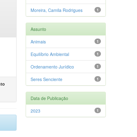
Moreira, Camila Rodrigues
1
Assunto
Animais
1
Equilíbrio Ambiental
1
Ordenamento Jurídico
1
Seres Senciente
1
sto
Data de Publicação
2023
1