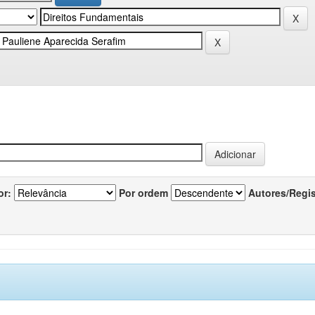
or:
Por ordem
Autores/Regi