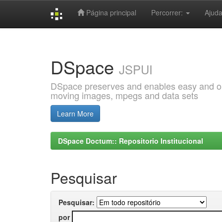
Página principal
Percorrer:
Ajud
Skip
navigation
DSpace
JSPUI
DSpace preserves and enables easy and open
moving images, mpegs and data sets
Learn More
DSpace Doctum:: Repositorio Institucional
Pesquisar
Pesquisar:
por