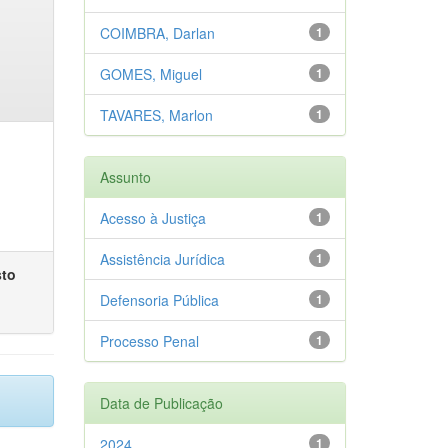
COIMBRA, Darlan
1
GOMES, Miguel
1
TAVARES, Marlon
1
Assunto
Acesso à Justiça
1
Assistência Jurídica
1
sto
Defensoria Pública
1
Processo Penal
1
Data de Publicação
2024
1