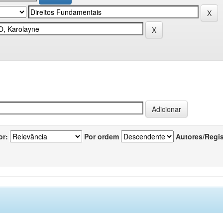
or:
Por ordem
Autores/Regi