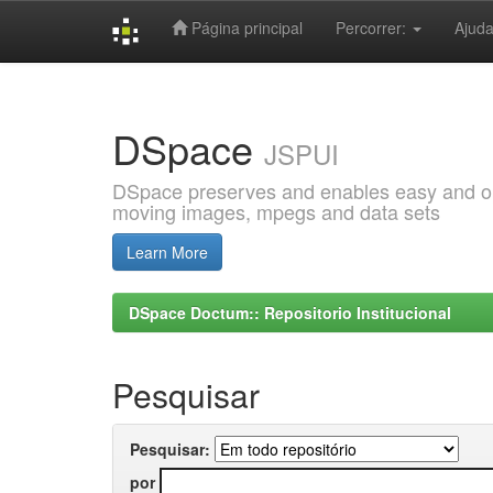
Página principal
Percorrer:
Ajud
Skip
navigation
DSpace
JSPUI
DSpace preserves and enables easy and open
moving images, mpegs and data sets
Learn More
DSpace Doctum:: Repositorio Institucional
Pesquisar
Pesquisar:
por