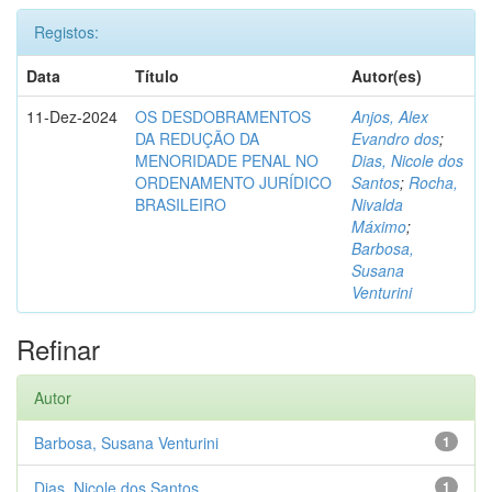
Registos:
Data
Título
Autor(es)
11-Dez-2024
OS DESDOBRAMENTOS
Anjos, Alex
DA REDUÇÃO DA
Evandro dos
;
MENORIDADE PENAL NO
Dias, Nicole dos
ORDENAMENTO JURÍDICO
Santos
;
Rocha,
BRASILEIRO
Nivalda
Máximo
;
Barbosa,
Susana
Venturini
Refinar
Autor
Barbosa, Susana Venturini
1
Dias, Nicole dos Santos
1