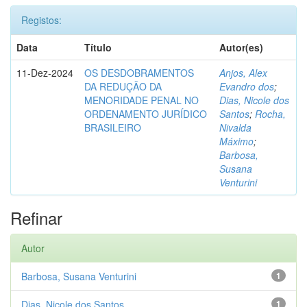
Registos:
Data
Título
Autor(es)
11-Dez-2024
OS DESDOBRAMENTOS
Anjos, Alex
DA REDUÇÃO DA
Evandro dos
;
MENORIDADE PENAL NO
Dias, Nicole dos
ORDENAMENTO JURÍDICO
Santos
;
Rocha,
BRASILEIRO
Nivalda
Máximo
;
Barbosa,
Susana
Venturini
Refinar
Autor
Barbosa, Susana Venturini
1
Dias, Nicole dos Santos
1