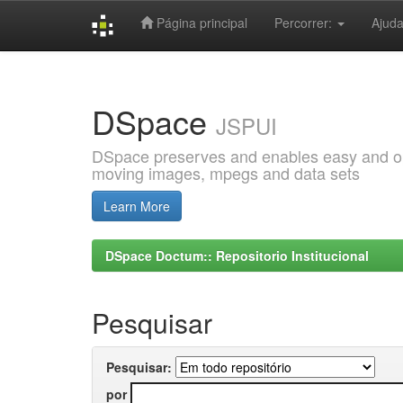
Página principal
Percorrer:
Ajud
Skip
navigation
DSpace
JSPUI
DSpace preserves and enables easy and open
moving images, mpegs and data sets
Learn More
DSpace Doctum:: Repositorio Institucional
Pesquisar
Pesquisar:
por