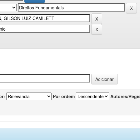
or:
Por ordem
Autores/Regi