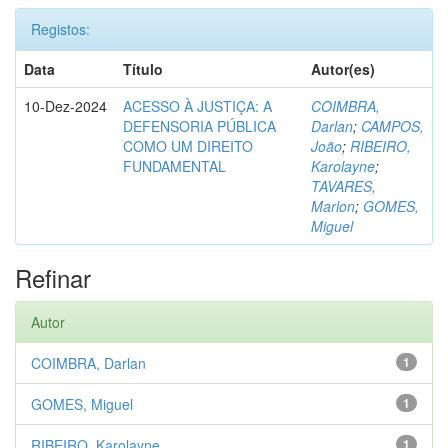
Registos:
Data
Título
Autor(es)
10-Dez-2024
ACESSO À JUSTIÇA: A
COIMBRA,
DEFENSORIA PÚBLICA
Darlan
;
CAMPOS,
COMO UM DIREITO
João
;
RIBEIRO,
FUNDAMENTAL
Karolayne
;
TAVARES,
Marlon
;
GOMES,
Miguel
Refinar
Autor
COIMBRA, Darlan
1
GOMES, Miguel
1
RIBEIRO, Karolayne
1