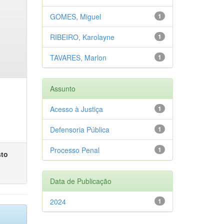
GOMES, Miguel
1
RIBEIRO, Karolayne
1
TAVARES, Marlon
1
Assunto
Acesso à Justiça
1
Defensoria Pública
1
Processo Penal
1
sto
Data de Publicação
2024
1