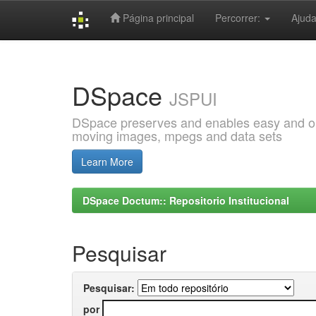
Página principal
Percorrer:
Ajud
Skip
navigation
DSpace
JSPUI
DSpace preserves and enables easy and open
moving images, mpegs and data sets
Learn More
DSpace Doctum:: Repositorio Institucional
Pesquisar
Pesquisar:
por