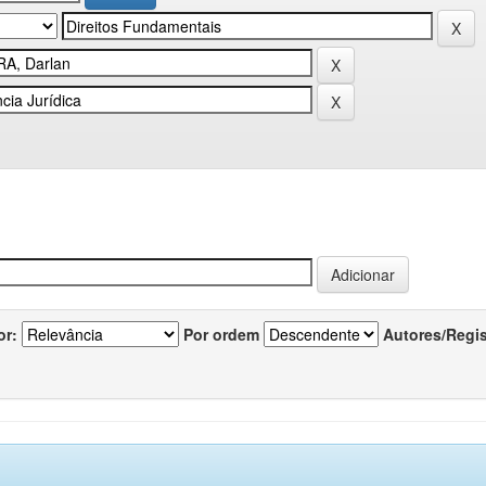
or:
Por ordem
Autores/Regi